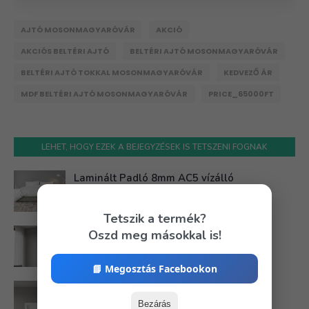
AJTÓ MOSONMAGYARÓVÁR
AKCIÓ
AKCIÓS BELTÉRI AJTÓ
BELTÉRI AJTÓ MOSONMAGYARÓVÁR
BELTÉRI AJTÓ TOKKAL MOSONMAGYARÓVÁR
KEDVEZŐ ÁR
MDF BELTÉRI AJTÓ MOSONMAGYARÓVÁR
PRICE_65000FT
LEHET, HOGY EZEK A BEJEGYZÉSEK IS TETSZENI FOGNAK
Laminált Padló 8mm AC5 vízálló
March 05, 2026
Tetszik a termék?
MDF Beltéri Ajtó Sonoma Tölgy
Oszd meg másokkal is!
December 13, 2025
📘 Megosztás Facebookon
MDF Beltéri Ajtó fehèr
Bezárás
December 13, 2025