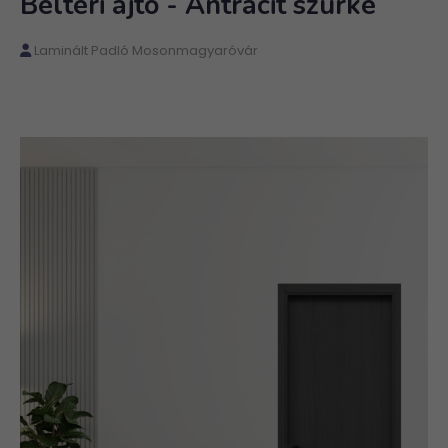
Beltéri ajtó - Antracit szürke
Laminált Padló Mosonmagyaróvár