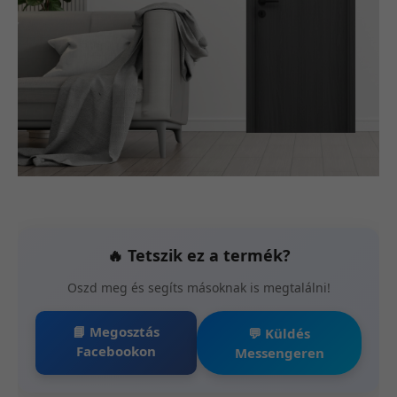
🔥 Tetszik ez a termék?
Oszd meg és segíts másoknak is megtalálni!
📘 Megosztás
💬 Küldés
Facebookon
Messengeren