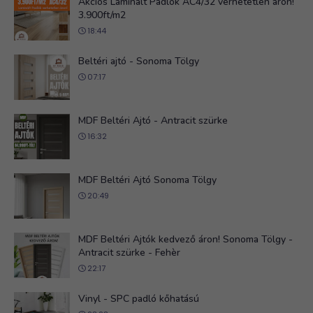
Akciós Laminált Padlók AC4/32 verhetetlen áron!
3.900ft/m2
18:44
Beltéri ajtó - Sonoma Tölgy
07:17
MDF Beltéri Ajtó - Antracit szürke
16:32
MDF Beltéri Ajtó Sonoma Tölgy
20:49
MDF Beltéri Ajtók kedvező áron! Sonoma Tölgy -
Antracit szürke - Fehèr
22:17
Vinyl - SPC padló kőhatású