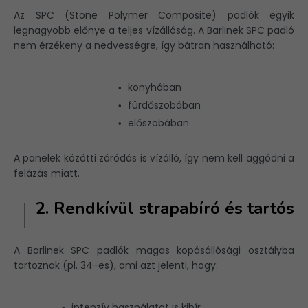
Az SPC (Stone Polymer Composite) padlók egyik
legnagyobb előnye a teljes vízállóság. A Barlinek SPC padló
nem érzékeny a nedvességre, így bátran használható:
konyhában
fürdőszobában
előszobában
A panelek közötti záródás is vízálló, így nem kell aggódni a
felázás miatt.
2. Rendkívül strapabíró és tartós
A Barlinek SPC padlók magas kopásállósági osztályba
tartoznak (pl. 34-es), ami azt jelenti, hogy:
intenzív használatot is kibír