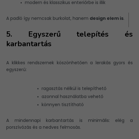
modern és klasszikus enteriőrbe is illik
A padló így nemcsak burkolat, hanem
design elem is
.
5. Egyszerű telepítés és
karbantartás
A klikkes rendszernek köszönhetően a lerakás gyors és
egyszerű:
ragasztás nélkül is telepíthető
azonnal használatba vehető
könnyen tisztítható
A mindennapi karbantartás is minimális: elég a
porszívózás és a nedves felmosás.