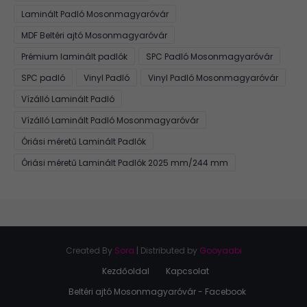
Laminált Padló Mosonmagyaróvár
MDF Beltéri ajtó Mosonmagyaróvár
Prémium laminált padlók
SPC Padló Mosonmagyaróvár
SPC padló
Vinyl Padló
Vinyl Padló Mosonmagyaróvár
Vízálló Laminált Padló
Vízálló Laminált Padló Mosonmagyaróvár
Óriási méretű Laminált Padlók
Óriási méretű Laminált Padlók 2025 mm/244 mm
Created By
Sora
| Distributed by
Gooyaabi
Kezdőoldal
Kapcsolat
Beltéri ajtó Mosonmagyaróvár - Facebook