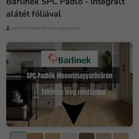
Barlinek SPC Padló - Integrált
alátét fóliával
Laminált Padló Mosonmagyaróvár