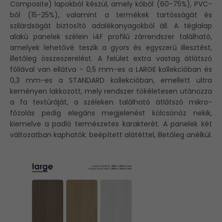
Composite) lapokból készül, amely kőből (60-75%), PVC-
ből (15-25%), valamint a termékek tartósságát és
szilárdságát biztosító adalékanyagokból áll. A téglalap
alakú panelek szélein i4F profilú zárrendszer található,
amelyek lehetővé teszik a gyors és egyszerű illesztést,
illetőleg összeszerelést. A felület extra vastag átlátszó
fóliával van ellátva - 0,5 mm-es a LARGE kollekcióban és
0,3 mm-es a STANDARD kollekcióban, emellett ultra
keményen lakkozott, mely rendszer tökéletesen utánozza
a fa textúráját, a széleken található átlátszó mikro-
fózolás pedig elegáns megjelenést kölcsönöz nekik,
kiemelve a padló természetes karakterét. A panelek két
változatban kaphatók: beépített alátéttel, illetőleg anélkül.