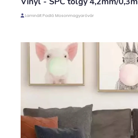
Vinyl - SPC tölgy 4,2mm/0,3
Laminált Padló Mosonmagyaróvár