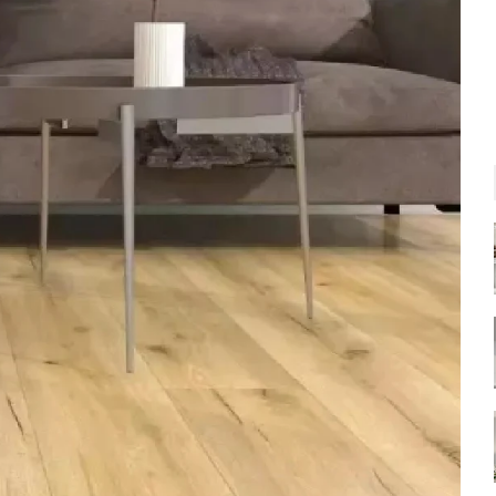
Tetszik a termék?
Oszd meg másokkal is!
📘 Megosztás Facebookon
Bezárás