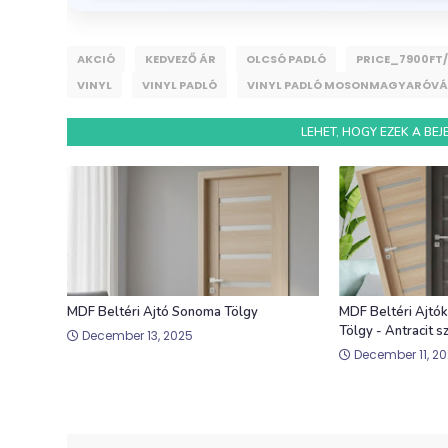
AKCIÓ
KEDVEZŐ ÁR
OLCSÓ PADLÓ
PRICE_7900FT
VINYL
VINYL PADLÓ
VINYL PADLÓ MOSONMAGYARÓV
LEHET, HOGY EZEK A BE
MDF Beltéri Ajtó Sonoma Tölgy
MDF Beltéri Ajtó
Tölgy - Antracit s
December 13, 2025
December 11, 2