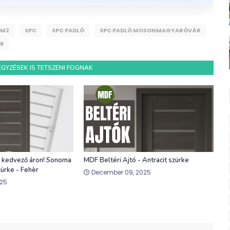
/M2
SPC
SPC PADLÓ
SPC PADLÓ MOSONMAGYARÓVÁR
ÁR
JEGYZÉSEK IS TETSZENI FOGNAK
k kedvező áron! Sonoma
MDF Beltéri Ajtó - Antracit szürke
zürke - Fehèr
December 09, 2025
025