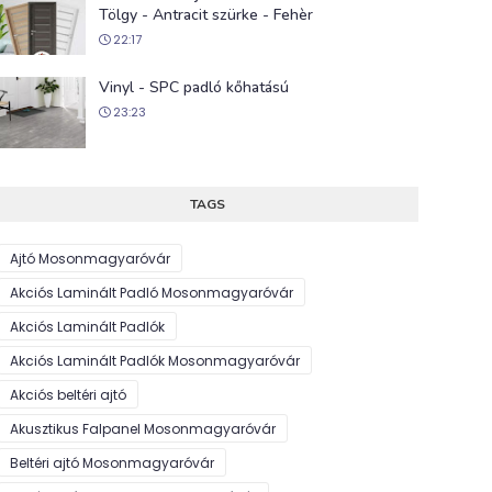
Tölgy - Antracit szürke - Fehèr
22:17
Vinyl - SPC padló kőhatású
23:23
TAGS
Ajtó Mosonmagyaróvár
Akciós Laminált Padló Mosonmagyaróvár
Akciós Laminált Padlók
Akciós Laminált Padlók Mosonmagyaróvár
Akciós beltéri ajtó
Akusztikus Falpanel Mosonmagyaróvár
Beltéri ajtó Mosonmagyaróvár