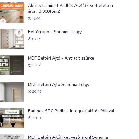
Akciós Laminált Padlók AC4/32 verhetetlen
áron! 3.900ft/m2
18:44
Beltéri ajtó - Sonoma Tölgy
07:17
MDF Beltéri Ajtó - Antracit szürke
16:32
MDF Beltéri Ajtó Sonoma Tölgy
20:49
Barlinek SPC Padló - Integrált alátét fóliával
15:00
MDF Beltéri Ajtók kedvező áron! Sonoma