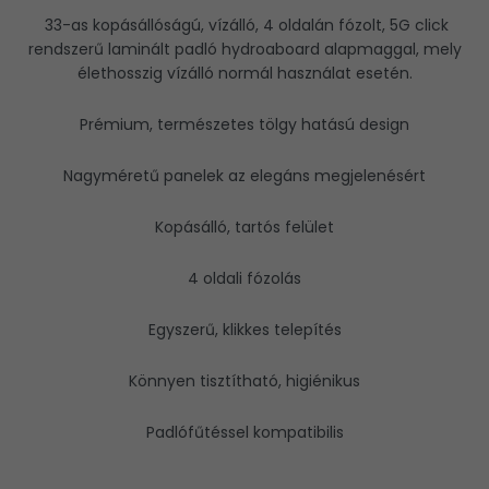
33-as kopásállóságú, vízálló, 4 oldalán fózolt, 5G click
rendszerű laminált padló hydroaboard alapmaggal, mely
élethosszig vízálló normál használat esetén.
Prémium, természetes tölgy hatású design
Nagyméretű panelek az elegáns megjelenésért
Kopásálló, tartós felület
4 oldali fózolás
Egyszerű, klikkes telepítés
Könnyen tisztítható, higiénikus
Padlófűtéssel kompatibilis