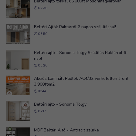
Beltéri ajtó tokkal 65.000ft Mosonmagyaróvár
02:30
Beltéri Ajtók Raktárról 6 napos szállítással!
08:50
Beltéri ajtó - Sonoma Tölgy Szállítás Raktárról 6-
nap!
08:20
Akciós Laminált Padlók AC4/32 verhetetlen áron!
3.900ft/m2
18:44
Beltéri ajtó - Sonoma Tölgy
07:17
MDF Beltéri Ajtó - Antracit szürke