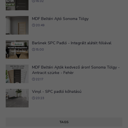
16:32
MDF Beltéri Ajtó Sonoma Tölgy
20:49
Barlinek SPC Padló - Integrált alátét fóliával
15:00
MDF Beltéri Ajtók kedvező áron! Sonoma Tölgy -
Antracit szürke - Fehèr
22:17
Vinyl - SPC padló kőhatású
23:23
TAGS