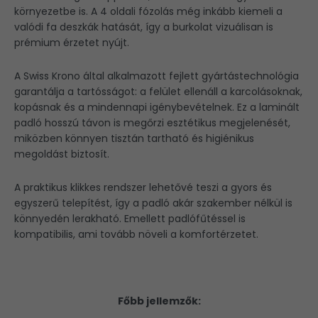
környezetbe is. A 4 oldali fózolás még inkább kiemeli a
valódi fa deszkák hatását, így a burkolat vizuálisan is
prémium érzetet nyújt.
A Swiss Krono által alkalmazott fejlett gyártástechnológia
garantálja a tartósságot: a felület ellenáll a karcolásoknak,
kopásnak és a mindennapi igénybevételnek. Ez a laminált
padló hosszú távon is megőrzi esztétikus megjelenését,
miközben könnyen tisztán tartható és higiénikus
megoldást biztosít.
A praktikus klikkes rendszer lehetővé teszi a gyors és
egyszerű telepítést, így a padló akár szakember nélkül is
könnyedén lerakható. Emellett padlófűtéssel is
kompatibilis, ami tovább növeli a komfortérzetet.
Főbb jellemzők: